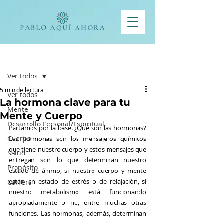
Entrada
Ver todos
5 min de lectura
Ver todos
La hormona clave para tu
Mente
Mente y Cuerpo
Desarrollo Personal/Espiritual
Partamos por la base. ¿Qué son las hormonas? 
Cuerpo
Las hormonas son los mensajeros químicos 
que tiene nuestro cuerpo y estos mensajes que 
Salud
entregan son lo que determinan nuestro 
Propósito
estado de ánimo, si nuestro cuerpo y mente 
están en estado de estrés o de relajación, si 
Carrera
nuestro metabolismo está funcionando 
apropiadamente o no, entre muchas otras 
funciones. Las hormonas, además, determinan 