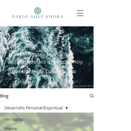
No dejes para mañana
lo que puedes aprender hoy
Cambia tu Mente, Cambia tu Vida
Blog - Maestría del Ser
Blog
Desarrollo Personal/Espiritual
Ver todos
Mente