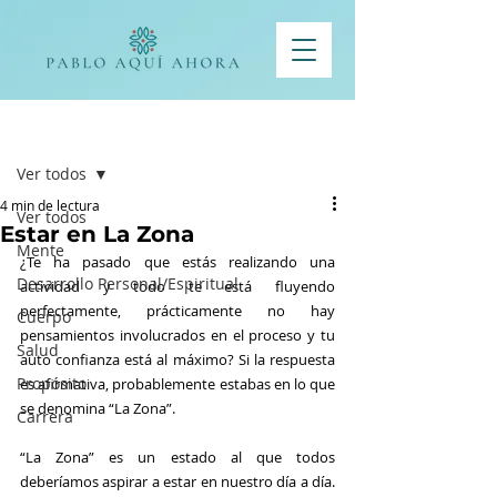
Entrada
Ver todos
4 min de lectura
Ver todos
Estar en La Zona
Mente
¿Te ha pasado que estás realizando una 
Desarrollo Personal/Espiritual
actividad y todo te está fluyendo 
perfectamente, prácticamente no hay 
Cuerpo
pensamientos involucrados en el proceso y tu 
Salud
auto confianza está al máximo? Si la respuesta 
Propósito
es afirmativa, probablemente estabas en lo que 
se denomina “La Zona”.
Carrera
“La Zona” es un estado al que todos 
deberíamos aspirar a estar en nuestro día a día. 