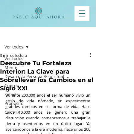
Entrada
Ver todos
3 min de lectura
Ver todos
Descubre Tu Fortaleza
Mente
Interior: La Clave para
Desarrollo Personal/Espiritual
Sobrellevar los Cambios en el
Cuerpo
Siglo XXI
Salud
Durante 200.000 años el ser humano vivió un 
estilo de vida nómade, sin experimentar 
Propósito
grandes cambios en su forma de vida. Hace 
Carrera
unos 10.000 años se generó una gran 
disrupción cuando comenzamos a trabajar la 
tierra y asentarnos en un único lugar. Ya 
acercándonos a la era moderna, hace unos 200 