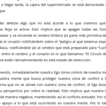
oy a llegar tarde, la cajera del supermercado se está demorando 
gue.
ar detecte algo que no está acorde a lo que creemos que 
a Roja se activa. Esto implica que se apagan todas las func
estar y se enciende el cerebro límbico (la parte más primitiva de
al al corazón notificándolo sobre el “peligro al que estamos expu
iaca, notificándole así al cerebro que está preparado para “Luch
entre el cerebro y el corazón es lo que llamamos “El Círculo de 
 están retroalimentando en este estado de restricción.
nexión, inmediatamente nuestro Ego toma control de nuestra men
uestra mente que busca proteger nuestra zona de confort a to
erna que no se alinee con nuestra zona de confort, el Ego busc
u perspectiva por sobre la realidad. Esto implica que nuestra
e manera negativa, manteniendo así el conflicto activado. Por ot
apoyo a lo que está ocurriendo en nuestra mente. Por lo tant