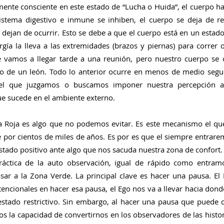
ente consciente en este estado de “Lucha o Huida”, el cuerpo ha
stema digestivo e inmune se inhiben, el cuerpo se deja de rep
dejan de ocurrir. Esto se debe a que el cuerpo está en un estado
gía la lleva a las extremidades (brazos y piernas) para correr 
e vamos a llegar tarde a una reunión, pero nuestro cuerpo se
o de un león. Todo lo anterior ocurre en menos de medio segu
el que juzgamos o buscamos imponer nuestra percepción ant
e sucede en el ambiente externo.
a Roja es algo que no podemos evitar. Es este mecanismo el que
 por cientos de miles de años. Es por es que el siempre entrarem
stado positivo ante algo que nos sacuda nuestra zona de confort.
ráctica de la auto observación, igual de rápido como entramo
sar a la Zona Verde. La principal clave es hacer una pausa. El
encionales en hacer esa pausa, el Ego nos va a llevar hacia donde
stado restrictivo. Sin embargo, al hacer una pausa que puede d
 la capacidad de convertirnos en los observadores de las histori