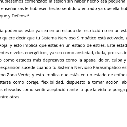
i hubiésemos comenzado la sesión sin haber hecho esa pequeña 
enseñanzas le hubiesen hecho sentido o entrado ya que ella hub
que y Defensa”.
a podemos estar ya sea en un estado de restricción o en un est
n quiere decir que tu Sistema Nervioso Simpático está activado,
oja, y esto implica que estás en un estado de estrés. Este estad
entes niveles energéticos, ya sea como ansiedad, duda, procrastina
so como estados más depresivos como la apatía, dolor, culpa y 
 expansión sucede cuando tu Sistema Nervioso Parasimpático está
o Zona Verde, y esto implica que estás en un estado de enfoque
arse como coraje, flexibilidad, dispuesto a tomar acción, ab
 elevadas como sentir aceptación ante lo que la vida te ponga p
entre otras.