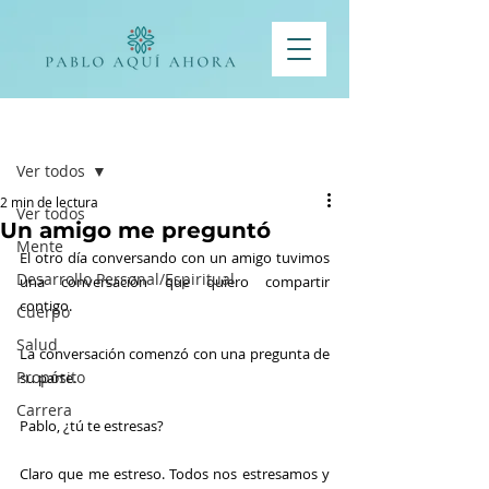
Entrada
Ver todos
2 min de lectura
Ver todos
Un amigo me preguntó
Mente
El otro día conversando con un amigo tuvimos 
Desarrollo Personal/Espiritual
una conversación que quiero compartir 
contigo.
Cuerpo
Salud
La conversación comenzó con una pregunta de 
Propósito
su parte.
Carrera
Pablo, ¿tú te estresas?
Claro que me estreso. Todos nos estresamos y 