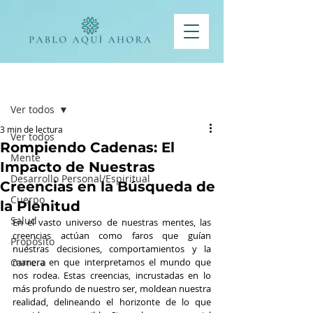
Entrada
Ver todos
3 min de lectura
Ver todos
Rompiendo Cadenas: El
Mente
Impacto de Nuestras
Desarrollo Personal/Espiritual
Creencias en la Búsqueda de
Cuerpo
la Plenitud
Salud
En el vasto universo de nuestras mentes, las 
creencias actúan como faros que guían 
Propósito
nuestras decisiones, comportamientos y la 
Carrera
manera en que interpretamos el mundo que 
nos rodea. Estas creencias, incrustadas en lo 
más profundo de nuestro ser, moldean nuestra 
realidad, delineando el horizonte de lo que 