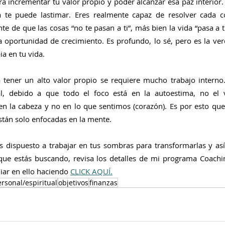
ra incrementar tu valor propio y poder alcanzar esa paz interior.
a te puede lastimar. Eres realmente capaz de resolver cada co
te de que las cosas “no te pasan a ti”, más bien la vida “pasa a tr
a oportunidad de crecimiento. Es profundo, lo sé, pero es la ver
a en tu vida.
tener un alto valor propio se requiere mucho trabajo interno.
al, debido a que todo el foco está en la autoestima, no el v
 la cabeza y no en lo que sentimos (corazón). Es por esto que 
están solo enfocadas en la mente.
tás dispuesto a trabajar en tus sombras para transformarlas y as
que estás buscando, revisa los detalles de mi programa Coachi
ar en ello haciendo 
CLICK AQUÍ.
ersonal/espiritual
objetivos
finanzas