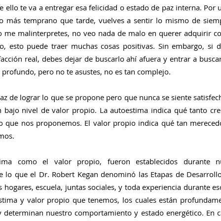
 ello te va a entregar esa felicidad o estado de paz interna. Por 
ero más temprano que tarde, vuelves a sentir lo mismo de siem
No me malinterpretes, no veo nada de malo en querer adquirir cos
io, esto puede traer muchas cosas positivas. Sin embargo, si d
acción real, debes dejar de buscarlo ahí afuera y entrar a buscarlo
rofundo, pero no te asustes, no es tan complejo.
z de lograr lo que se propone pero que nunca se siente satisfech
 bajo nivel de valor propio. La autoestima indica qué tanto cr
o que nos proponemos. El valor propio indica qué tan mereced
mos.
ima como el valor propio, fueron establecidos durante nu
e lo que el Dr. Robert Kegan denominó las Etapas de Desarrollo
hogares, escuela, juntas sociales, y toda experiencia durante es
estima y valor propio que tenemos, los cuales están profundame
y determinan nuestro comportamiento y estado energético. En c