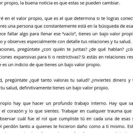
or propio, la buena noticia es que estas se pueden cambiar.
é en el valor propio, que es el que determina si te logras conec
 eres una persona que constantemente está en la búsqueda de esa 
e faltar algo para llenar ese “vacío”, tienes un bajo valor prop
o y observes especialmente con detalle tus relaciones y tu salud.
aciones, pregúntate ¿con quién te juntas? ¿de qué hablan? ¿có
iones expansivas para ti o restrictivas? Si estás en relaciones res
 es un indicio de que tienes un bajo valor propio.
, pregúntate ¿qué tanto valoras tu salud? ¿inviertes dinero y 
 tu salud, definitivamente tienes un bajo valor propio.
propio hay que hacer un profundo trabajo interno. Hay que sal
el corazón y lo que sientes. Trabajar en cualquier trauma que 
bservar cuál fue el rol que cumpliste tú en cada una de esas s
el perdón tanto a quienes te hicieron daño como a ti mismo. Es