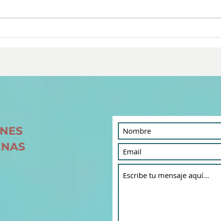
Aunque NO lo creas, esas
¿Qu
cosas SÍ importan
Ego
ONES
ENAS