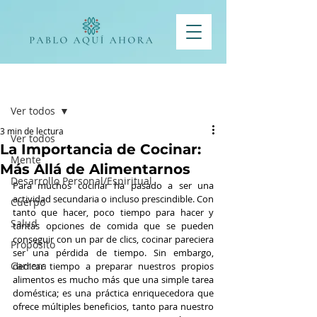
Entrada
Ver todos
3 min de lectura
Ver todos
La Importancia de Cocinar:
Mente
Más Allá de Alimentarnos
Desarrollo Personal/Espiritual
Para muchos cocinar ha pasado a ser una 
actividad secundaria o incluso prescindible. Con 
Cuerpo
tanto que hacer, poco tiempo para hacer y 
Salud
tantas opciones de comida que se pueden 
conseguir con un par de clics, cocinar pareciera 
Propósito
ser una pérdida de tiempo. Sin embargo, 
Carrera
dedicar tiempo a preparar nuestros propios 
alimentos es mucho más que una simple tarea 
doméstica; es una práctica enriquecedora que 
ofrece múltiples beneficios, tanto para nuestro 