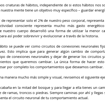
s criaturas de hábitos, independiente de si estos hábitos nos son
nuestra mente tiene un objetivo muy específico – guardar energí
 de representar solo el 2% de nuestro peso corporal, representa 
actividad consciente representa mucho más gasto energético 
ue nuestro cuerpo desarrolló una forma de utilizar la menor ca
para así poder sobrevivir y evolucionar a través de la historia.
hábito se puede ver como circuitos de conexiones neuronales fijo
 vez. Esto implica que para generar algún cambio de comporta
po de conexiones neuronales y dejar de generar los circuitos ya
ientos que queremos cambiar. La única forma de hacer esto e
 cesar por completo los comportamientos que deseamos cambiar.
na manera mucho más simple y visual, revisemos el siguiente ej
cabaña en la mitad del bosque y para llegar a ella tienes un cam
e de ramas, troncos o piedras. Siempre caminas por ahí y llegas 
senta el circuito neuronal de tu comportamiento actual.