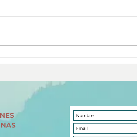
La llave para transformar
Mani
tu vida
Proc
ONES
ENAS