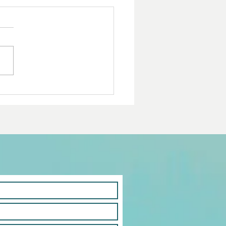
pular para dejar de
rastinar