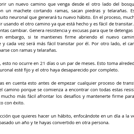
rir un nuevo camino que venga desde el otro lado del bosque
on un machete cortando ramas, sacan piedras y telarañas. E
cuito neuronal que generará tu nuevo hábito. En el proceso, much
ir usando el otro camino ya que está hecho y es fácil de transitar
ntas cambiar. Genera resistencia y excusas para que te detengas 
in embargo, si te mantienes firme abriendo el nuevo camin
y cada vez será más fácil transitar por él. Por otro lado, el ca
arse con ramas y telarañas.
o, esto no ocurre en 21 días o un par de meses. Esto toma alrede
uronal esté fijo y el otro haya desaparecido por completo.
as en cuenta esto antes de empezar cualquier proceso de tran
l camino porque se comienza a encontrar con todas estas resiste
 mucho más fácil afrontar los desafíos y mantenerte firme para
o con éxito.
cción que quieres hacer un hábito, enfocándote en un día a la ve
asado un año y te hayas convertido en otra persona.