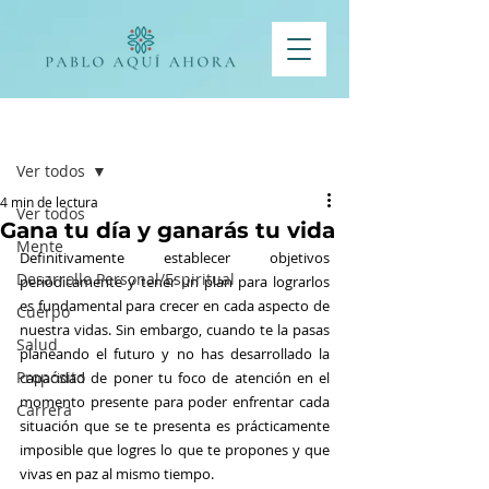
Entrada
Ver todos
4 min de lectura
Ver todos
Gana tu día y ganarás tu vida
Mente
Definitivamente establecer objetivos 
Desarrollo Personal/Espiritual
periódicamente y tener un plan para lograrlos 
es fundamental para crecer en cada aspecto de 
Cuerpo
nuestra vidas. Sin embargo, cuando te la pasas 
Salud
planeando el futuro y no has desarrollado la 
Propósito
capacidad de poner tu foco de atención en el 
momento presente para poder enfrentar cada 
Carrera
situación que se te presenta es prácticamente 
imposible que logres lo que te propones y que 
vivas en paz al mismo tiempo.