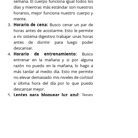
semana. El cuerpo funciona igual todos los 
días y mientras más estándar son nuestros 
horarios, mejor funciona nuestro cuerpo y 
mente.
Horario de cena:
 Busco cenar un par de 
horas antes de acostarme. Esto le permite 
a mi sistema digestivo trabajar unas horas 
antes de dormir para luego poder 
descansar.
Horario de entrenamiento:
 Busco 
entrenar en la mañana y si por alguna 
razón no puedo en la mañana, lo hago a 
más tardar al medio día. Esto me permite 
no elevar demasiado mis niveles de cortisol 
a última hora del día por lo que puedo 
descansar mejor.
Lentes para bloquear luz azul:
 Tengo 
dos tipos de lentes que uso. Unos que uso 
durante el día para trabajar en el 
computador y celular que me permiten 
bloquear la luz azul de estos aparatos y así 
no dañar mi vista. Y luego del atardecer, 
uso unos que son especiales para la noche 
los que me ayudan a secretar más 