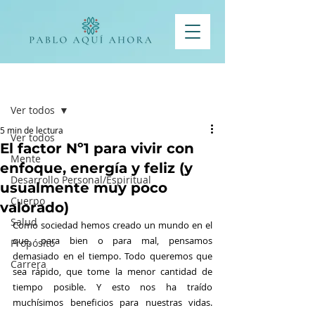
Entrada
Ver todos
5 min de lectura
Ver todos
El factor Nº1 para vivir con
Mente
enfoque, energía y feliz (y
Desarrollo Personal/Espiritual
usualmente muy poco
Cuerpo
valorado)
Salud
Como sociedad hemos creado un mundo en el 
que, para bien o para mal, pensamos 
Propósito
demasiado en el tiempo. Todo queremos que 
Carrera
sea rápido, que tome la menor cantidad de 
tiempo posible. Y esto nos ha traído 
muchísimos beneficios para nuestras vidas. 