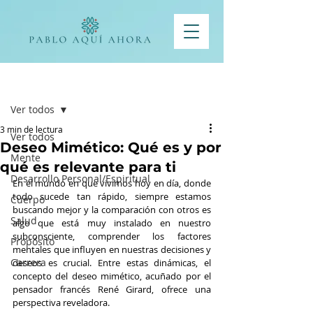
Entrada
Ver todos
3 min de lectura
Ver todos
Deseo Mimético: Qué es y por
Mente
qué es relevante para ti
Desarrollo Personal/Espiritual
En el mundo en que vivimos hoy en día, donde 
todo sucede tan rápido, siempre estamos 
Cuerpo
buscando mejor y la comparación con otros es 
Salud
algo que está muy instalado en nuestro 
subconsciente, comprender los factores 
Propósito
mentales que influyen en nuestras decisiones y 
Carrera
deseos es crucial. Entre estas dinámicas, el 
concepto del deseo mimético, acuñado por el 
pensador francés René Girard, ofrece una 
perspectiva reveladora.