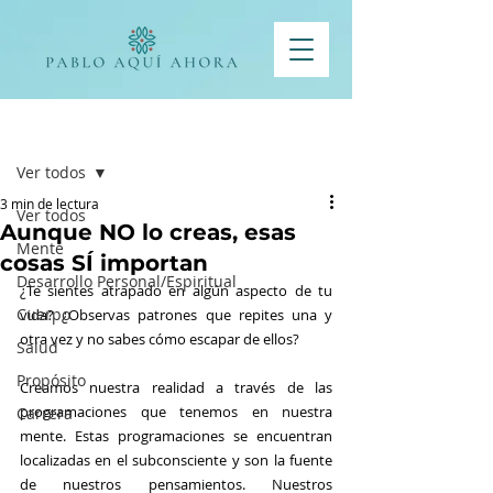
Entrada
Ver todos
3 min de lectura
Ver todos
Aunque NO lo creas, esas
Mente
cosas SÍ importan
Desarrollo Personal/Espiritual
¿Te sientes atrapado en algún aspecto de tu 
Cuerpo
vida? ¿Observas patrones que repites una y 
otra vez y no sabes cómo escapar de ellos?
Salud
Propósito
Creamos nuestra realidad a través de las 
programaciones que tenemos en nuestra 
Carrera
mente. Estas programaciones se encuentran 
localizadas en el subconsciente y son la fuente 
de nuestros pensamientos. Nuestros 