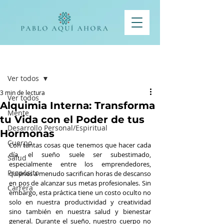
Entrada
Ver todos
3 min de lectura
Ver todos
Alquimia Interna: Transforma
Mente
tu Vida con el Poder de tus
Desarrollo Personal/Espiritual
Hormonas
Cuerpo
Con tantas cosas que tenemos que hacer cada 
día, el sueño suele ser subestimado, 
Salud
especialmente entre los emprendedores, 
Propósito
quienes a menudo sacrifican horas de descanso 
en pos de alcanzar sus metas profesionales. Sin 
Carrera
embargo, esta práctica tiene un costo oculto no 
solo en nuestra productividad y creatividad 
sino también en nuestra salud y bienestar 
general. Durante el sueño, nuestro cuerpo no 