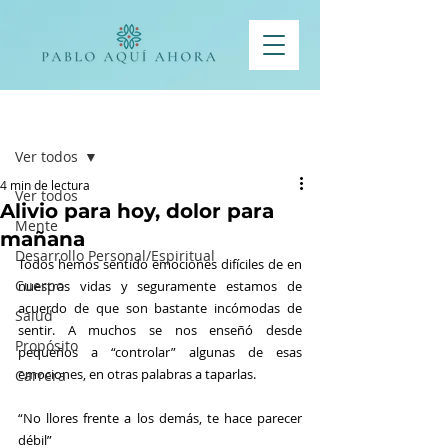
Entrada
Ver todos
4 min de lectura
Ver todos
Alivio para hoy, dolor para
Mente
mañana
Desarrollo Personal/Espiritual
Todos hemos sentido emociones difíciles de en 
Cuerpo
nuestras vidas y seguramente estamos de 
acuerdo de que son bastante incómodas de 
Salud
sentir. A muchos se nos enseñó desde 
Propósito
pequeños a “controlar” algunas de esas 
emociones, en otras palabras a taparlas.
Carrera
“No llores frente a los demás, te hace parecer 
débil”