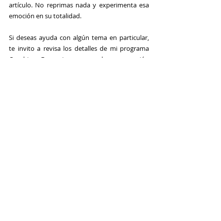
artículo. No reprimas nada y experimenta esa 
emoción en su totalidad.
Si deseas ayuda con algún tema en particular, 
te invito a revisa los detalles de mi programa 
Coaching Expansivo y agendar una sesión 
exploratoria conmigo 
pinchando aquí
.
salud
desarrollo personal/espiritual
Entradas recientes
Ver todo